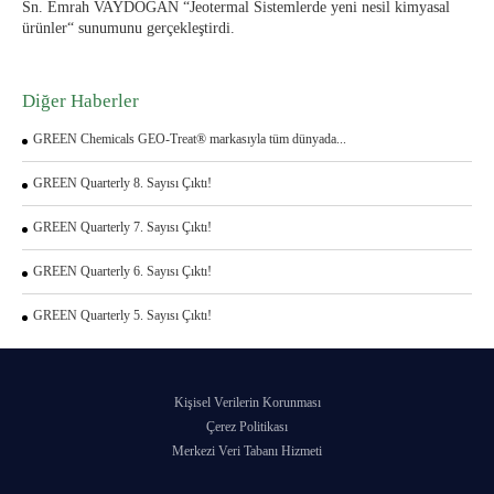
Sn. Emrah VAYDOGAN “Jeotermal Sistemlerde yeni nesil kimyasal
ürünler“ sunumunu gerçekleştirdi.
Diğer Haberler
GREEN Chemicals GEO-Treat® markasıyla tüm dünyada...
GREEN Quarterly 8. Sayısı Çıktı!
GREEN Quarterly 7. Sayısı Çıktı!
GREEN Quarterly 6. Sayısı Çıktı!
GREEN Quarterly 5. Sayısı Çıktı!
Kişisel Verilerin Korunması
Çerez Politikası
Merkezi Veri Tabanı Hizmeti