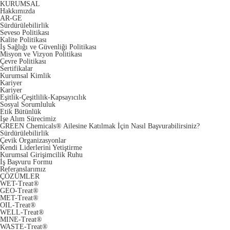
KURUMSAL
Hakkımızda
AR-GE
Sürdürülebilirlik
Seveso Politikası
Kalite Politikası
İş Sağlığı ve Güvenliği Politikası
Misyon ve Vizyon Politikası
Çevre Politikası
Sertifikalar
Kurumsal Kimlik
Kariyer
Kariyer
Eşitlik-Çeşitlilik-Kapsayıcılık
Sosyal Sorumluluk
Etik Bütünlük
İşe Alım Sürecimiz
GREEN Chemicals® Ailesine Katılmak İçin Nasıl Başvurabilirsiniz?
Sürdürülebilirlik
Çevik Organizasyonlar
Kendi Liderlerini Yetiştirme
Kurumsal Girişimcilik Ruhu
İş Başvuru Formu
Referanslarımız
ÇÖZÜMLER
WET-Treat®
GEO-Treat®
MET-Treat®
OIL-Treat®
WELL-Treat®
MINE-Treat®
WASTE-Treat®