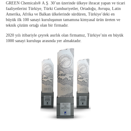
Çevik Organizasyonlar
Stajyerler İçin Aydınlatma Metni
GREEN Chemicals® A.Ş. 30’un üzerinde ülkeye ihracat yapan ve ticari
faaliyetlerini Türkiye, Türki Cumhuriyetler, Ortadoğu, Avrupa, Latin
GREEN ADH-Tech®
Amerika, Afrika ve Balkan ülkelerinde sürdüren, Türkiye’deki en
Kendi Liderlerini Yetiştirme
büyük ilk 100 sanayi kuruluşunun tamamına kimyasal ürün üreten ve
teknik çözüm ortağı olan bir firmadır.
TreatON®
Kurumsal Girişimcilik Ruhu
2020 yılı itibariyle çeyrek asırlık olan firmamız, Türkiye’nin en büyük
1000 sanayi kuruluşu arasında yer almaktadır.
İş Başvuru Formu