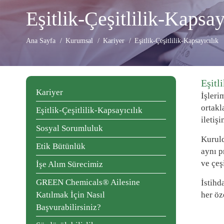
Çevik Organizasyonlar
Stajyerler İçin Aydınlatma Metni
Eşitlik-Çeşitlilik-Kapsay
GREEN ADH-Tech®
Kendi Liderlerini Yetiştirme
Ana Sayfa
Kurumsal
Kariyer
Eşitlik-Çeşitlilik-Kapsayıcılık
TreatON®
Kurumsal Girişimcilik Ruhu
İş Başvuru Formu
Eşitl
Kariyer
İşleri
ortakl
Eşitlik-Çeşitlilik-Kapsayıcılık
iletiş
Sosyal Sorumluluk
Kuruld
Etik Bütünlük
aynı p
ve çeş
İşe Alım Sürecimiz
GREEN Chemicals® Ailesine
İstihd
Katılmak İçin Nasıl
her öz
Başvurabilirsiniz?