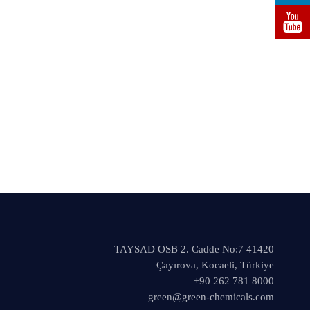
TAYSAD OSB 2. Cadde No:7 41420
Çayırova, Kocaeli, Türkiye
+90 262 781 8000
green@green-chemicals.com