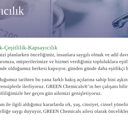
ıcılık
ik-Çeşitlilik-Kapsayıcılık
mizi planlarken önceliğimiz, insanlara saygılı olmak ve adil d
arımıza, müşterilerimize ve hizmet verdiğimiz topluluklara eşi
imde olduğumuz herkesi kapsıyor, günden günde daha eşitlikçi b
uğumuz tarihten bu yana farklı bakış açılarına sahip bini aşkın 
rensiplerle ilerliyoruz. GREEN Chemicals®’ın her çalışanı bilir 
itliliğimizle her geçen gün ailemizi genişletiyoruz.
am ile ilgili aldığımız kararlarda ırk, yaş, cinsiyet, cinsel yön
elliğe saygı duyuyor, GREEN Chemicals ailesi olarak öncelikle