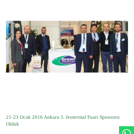
Çevik Organizasyonlar
Stajyerler İçin Aydınlatma Metni
GREEN ADH-Tech®
Kendi Liderlerini Yetiştirme
TreatON®
Kurumsal Girişimcilik Ruhu
İş Başvuru Formu
21-23 Ocak 2016 Ankara 3. Jeotermal Fuarı Sponsoru
Olduk