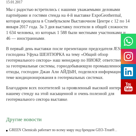
15.01.2017
Мы с радостью встретились с нашими уважаемыми деловыми
партнёрами и гостями стенда на 4-й выставке ExpoGeothermal,
которая проходила в Стамбульском Выставочном Центре с 12 по 14
января 2017 года. За 3 дня выставку посетили в общей сложности
1 634 человека, из которых 1 588 были местными участниками и
46 — иностранными.
В первый день выставки после презентации председателя JESDER
господина Уфука ШЕНТЮРКА на тему «Общий обзор
геотермального сектора» наш менеджер по НИОКР, ответственный
за геотермальные системы, горнодобывающую промышленность и
отходы, господин Джан Али АЙДЫН, поделился информацией по
теме кондиционирования в геотермальных системах.
Благодарим всех посетителей за проявленный высокий интерес к
нашему стенду на этой насыщенной и очень полезной для
геотермального сектора выставке.
Другие новости
GREEN Chemicals работает по всему миру под брендом GEO-Treat®...