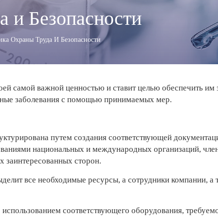
а и Безопасности
ика Охраны Труда И Безопасности
оей самой важной ценностью и ставит целью обеспечить им
ьные заболевания с помощью принимаемых мер.
руктурирована путем создания соответствующей документаци
ваниями национальных и международных организаций, член
х заинтересованных сторон.
елит все необходимые ресурсы, а сотрудники компании, а 
с использованием соответствующего оборудования, требуем