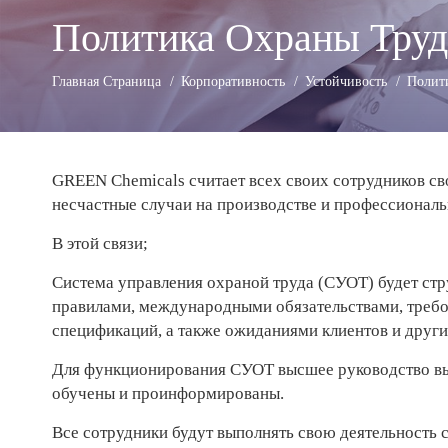
Гибкие организации
Политика Охраны Труд
GREEN ADH-Tech®
Воспитание собственных лидеров
Главная Страница
Корпоративность
Устойчивость
Полит
TreatON®
Дух корпоративного предпринимательства
Форма Заявки на Работу
GREEN Chemicals считает всех своих сотрудников св
несчастные случаи на производстве и профессионал
В этой связи;
Система управления охраной труда (СУОТ) будет ст
правилами, международными обязательствами, требо
спецификаций, а также ожиданиями клиентов и други
Для функционирования СУОТ высшее руководство выд
обучены и проинформированы.
Все сотрудники будут выполнять свою деятельность 