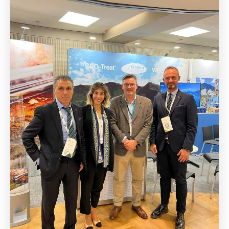
Гибкие организации
GREEN ADH-Tech®
Воспитание собственных лидеров
TreatON®
Дух корпоративного предпринимательства
Форма Заявки на Работу