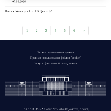
07.08.2026
Вышел 3-й выпуск GREEN Quarterly!
1
2
3
4
5
6
>
Защита персональных данных
Правила использования файлов "cookie"
Услуга Центральной Базы Данных
TAYSAD OSB 2. Cadde No:7 41420 Çayırova, Kocaeli,