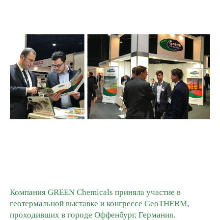
Гибкие организации
GREEN ADH-Tech®
Воспитание собственных лидеров
TreatON®
Дух корпоративного предпринимательства
Форма Заявки на Работу
Компания GREEN Chemicals приняла участие в
геотермальной выставке и конгрессе GeoTHERM,
проходивших в городе Оффенбург, Германия.