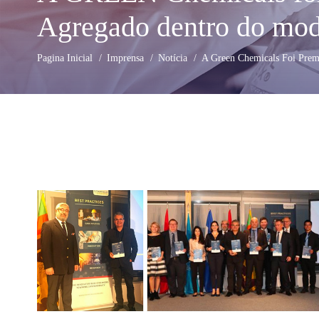
Agregado dentro do mode
GREEN ADH-Tech®
Pagina Inicial
Imprensa
Notícia
A Green Chemicals Foi Prem
TreatON®