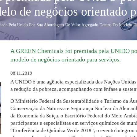
lo de negócios orientado pa
iada Pela Unido Por Sua Abordagem De Valor Agregado Dentro Do Modelo De 
A GREEN Chemicals foi premiada pela UNIDO por
modelo de negócios orientado para serviços.
08.11.2018
A UNIDO é uma agência especializada das Nações Unidas
a redução da pobreza, acompanhando com ênfase a sustent
O Ministério Federal da Sustentabilidade e Turismo da Áus
Conservação da Natureza e Segurança Nuclear da Alemanha
da Economia da Suíça, o Escritório Federal do Meio Ambi
participantes e especialistas em serviços químicos de muni
“Conferência de Química Verde 2018”, o evento integrou o