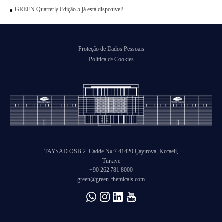
GREEN Quarterly Edição 5 já está disponível!
Proteção de Dados Pessoais
Política de Cookies
TAYSAD OSB 2. Cadde No:7 41420 Çayırova, Kocaeli,
Türkiye
+90 262 781 8000
green@green-chemicals.com